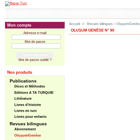
ACCUEIL
LIVRES
REVUES BILINGUES
DIVERS
SITE
Accueil
>
Revues bilingues
>
Oluşum/Genès
Mon compte
OLUŞUM GENÈSE N° 90
Adresse e-mail
Mot de passe
Mot de passe oublié ?
Nos produits
Publications
Dicos et Méthodes
Editions A TA TURQUIE
Littérature
Livres d'histoire
Livres en turc
Livres pour enfants
Revues bilingues
Abonnement
Oluşum/Genèse