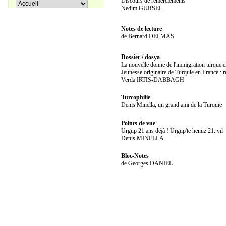
Discours de remerciements
Pir Sultan Abdal
Nedim GÜRSEL
16,00 €
Notes de lecture
de Bernard DELMAS
Dossier / dosya
Apprenons le turc ensemble, Tome
38,00 €
La nouvelle donne de l'immigration turque e
3
Jeunesse originaire de Turquie en France : re
Verda IRTIS-DABBAGH
27,00 €
Turcophilie
Coffret La trilogie d'Istanbul
Denis Minella, un grand ami de la Turquie
Points de vue
Ürgüp 21 ans déjà ! Ürgüp'te henüz 21. yıl
Denis MINELLA
Bloc-Notes
de Georges DANIEL