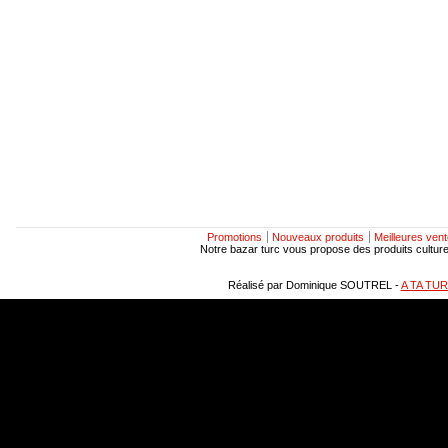
Promotions
Nouveaux produits
Meilleures ven
Notre bazar turc vous propose des produits culturels
Réalisé par Dominique SOUTREL -
A TA TU