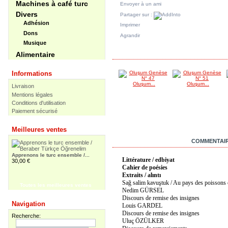
Machines à café turc
Envoyer à un ami
Divers
Partager sur :
Adhésion
Imprimer
Dons
Agrandir
Musique
DANS LA MÊME CATÉGORIE
Alimentaire
Informations
Oluşum...
Oluşum...
Livraison
Mentions légales
Conditions d'utilisation
Paiement sécurisé
Meilleures ventes
EN SAVOIR PLUS
COMMENTAIR
Apprenons le turc ensemble /...
Littérature / edbiyat
30,00 €
Cahier de poésies
Extraits /
alıntı
Sağ salim kavuştuk / Au pays des poissons 
Toutes les meilleures ventes
Nedim GÜRSEL
Discours de remise des insignes
Apprenons le turc ensemble -...
Navigation
55,00 €
Louis GARDEL
Discours de remise des insignes
Recherche:
Uluç ÖZÜLKER