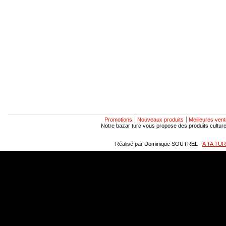
Promotions
Nouveaux produits
Meilleures ven
Notre bazar turc vous propose des produits culturels
Réalisé par Dominique SOUTREL -
A TA TU