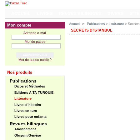
ACCUEIL
LIVRES
REVUES BILINGUES
DIVERS
SITE
Accueil
>
Publications
>
Littérature
> Secrets 
Mon compte
SECRETS D’ISTANBUL
Adresse e-mail
Mot de passe
Mot de passe oublié ?
Nos produits
Publications
Dicos et Méthodes
Editions A TA TURQUIE
Littérature
Livres d'histoire
Livres en turc
Livres pour enfants
Revues bilingues
Abonnement
Oluşum/Genèse