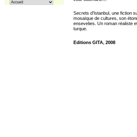
Pir Sultan Abdal
16,00 €
Secrets d’Istanbul, une fiction 
mosaïque de cultures, son étonn
ensevelies. Un roman réaliste et
turque.
Apprenons le turc ensemble, Tome
38,00 €
3
Editions GITA, 2008
27,00 €
Coffret La trilogie d'Istanbul