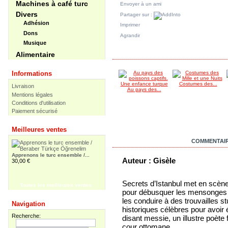
Machines à café turc
Envoyer à un ami
Divers
Partager sur :
Adhésion
Imprimer
Dons
Agrandir
Musique
DANS LA MÊME CATÉGORIE
Alimentaire
Informations
Costumes des...
Livraison
Au pays des...
Mentions légales
Conditions d'utilisation
Paiement sécurisé
Meilleures ventes
EN SAVOIR PLUS
COMMENTAIR
Apprenons le turc ensemble /...
Auteur : Gisèle
30,00 €
Secrets d’Istanbul met en scène
Toutes les meilleures ventes
pour débusquer les mensonges lié
Apprenons le turc ensemble -...
les conduire à des trouvailles s
Navigation
55,00 €
historiques célèbres pour avoir
Recherche:
disant messie, un illustre poète 
cour ottomane…