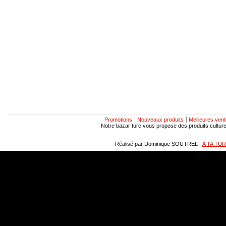
Promotions
Nouveaux produits
Meilleures ven
Notre bazar turc vous propose des produits culturels
Réalisé par Dominique SOUTREL -
A TA TU