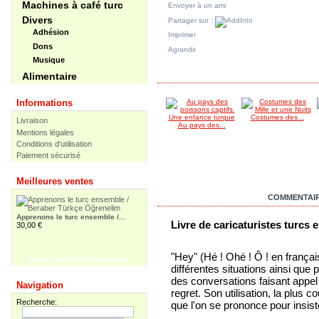
Machines à café turc
Envoyer à un ami
Divers
Partager sur :
Adhésion
Imprimer
Dons
Agrandir
Musique
DANS LA MÊME CATÉGORIE
Alimentaire
Informations
Costumes des...
Livraison
Au pays des...
Mentions légales
Conditions d'utilisation
Paiement sécurisé
Meilleures ventes
EN SAVOIR PLUS
COMMENTAIR
Apprenons le turc ensemble /...
Livre de caricaturistes turcs 
30,00 €
"Hey" (Hé ! Ohé ! Ô ! en français
Toutes les meilleures ventes
différentes situations ainsi que p
Apprenons le turc ensemble -...
des conversations faisant appel
Navigation
55,00 €
regret. Son utilisation, la plus 
Recherche:
que l'on se prononce pour insister 