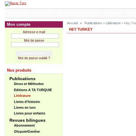
ACCUEIL
LIVRES
REVUES BILINGUES
DIVERS
SITE
Accueil
>
Publications
>
Littérature
> Hey Tu
Mon compte
HEY TURKEY
Adresse e-mail
Mot de passe
Mot de passe oublié ?
Nos produits
Publications
Dicos et Méthodes
Editions A TA TURQUIE
Littérature
Livres d'histoire
Livres en turc
Livres pour enfants
Revues bilingues
Abonnement
Oluşum/Genèse