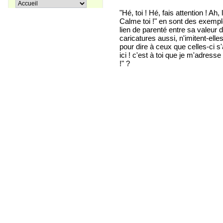
Pir Sultan Abdal
16,00 €
"Hé, toi ! Hé, fais attention ! A
Calme toi !" en sont des exempl
lien de parenté entre sa valeur d
caricatures aussi, n'imitent-el
pour dire à ceux que celles-ci s
ici ! c'est à toi que je m'adres
Apprenons le turc ensemble, Tome
!" ?
38,00 €
3
27,00 €
Coffret La trilogie d'Istanbul