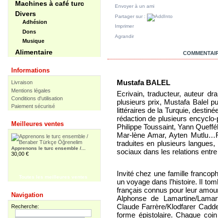
Machines à café turc
Envoyer à un ami
Divers
Partager sur :
Adhésion
Imprimer
Dons
Agrandir
Musique
Alimentaire
EN SAVOIR PLUS
COMMENTAIR
Informations
Mustafa BALEL
Livraison
Mentions légales
Ecrivain, traducteur, auteur dra
Conditions d'utilisation
plusieurs prix, Mustafa Balel p
Paiement sécurisé
littéraires de la Turquie, destiné
rédaction de plusieurs encyclo-p
Meilleures ventes
Philippe Toussaint, Yann Queffél
Mar-lène Amar, Ayten Mutlu…R
traduites en plusieurs langues,
Apprenons le turc ensemble /...
sociaux dans les relations entre l
30,00 €
Invité chez une famille francoph
Toutes les meilleures ventes
un voyage dans l’histoire. Il tom
français connus pour leur amour
Apprenons le turc ensemble -...
Navigation
55,00 €
Alphonse de Lamartine/Lamart
Claude Farrère/Klodfarer Cadde
Recherche:
forme épistolaire. Chaque coin 