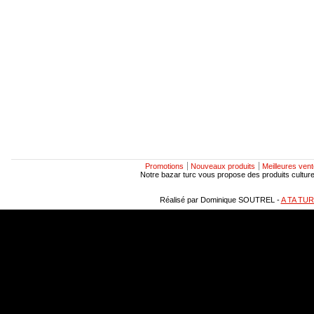
Promotions
Nouveaux produits
Meilleures ven
Notre bazar turc vous propose des produits culturels
Réalisé par Dominique SOUTREL -
A TA TU