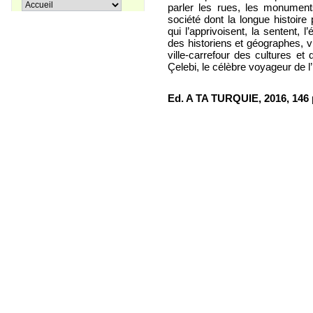
Pir Sultan Abdal
parler les rues, les monuments
16,00 €
société dont la longue histoire 
qui l’apprivoisent, la sentent, l
des historiens et géographes, v
ville-carrefour des cultures e
Çelebi, le célèbre voyageur de 
Apprenons le turc ensemble, Tome
38,00 €
3
Ed. A TA TURQUIE, 2016, 146
27,00 €
Coffret La trilogie d'Istanbul