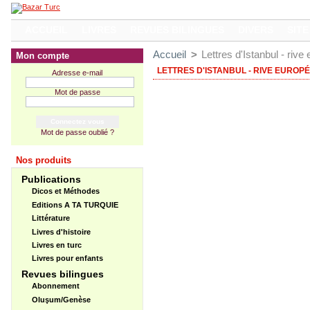
ACCUEIL
LIVRES
REVUES BILINGUES
DIVERS
SITE
Accueil
>
Lettres d'Istanbul - riv
Mon compte
LETTRES D'ISTANBUL - RIVE EUROP
Adresse e-mail
Mot de passe
Mot de passe oublié ?
Nos produits
Publications
Dicos et Méthodes
Editions A TA TURQUIE
Littérature
Livres d'histoire
Livres en turc
Livres pour enfants
Revues bilingues
Abonnement
Oluşum/Genèse