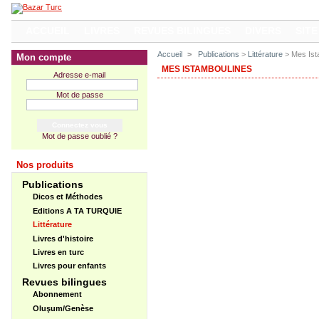
ACCUEIL
LIVRES
REVUES BILINGUES
DIVERS
SITE
Accueil
>
Publications
>
Littérature
> Mes Ist
Mon compte
MES ISTAMBOULINES
Adresse e-mail
Mot de passe
Mot de passe oublié ?
Nos produits
Publications
Dicos et Méthodes
Editions A TA TURQUIE
Littérature
Livres d'histoire
Livres en turc
Livres pour enfants
Revues bilingues
Abonnement
Oluşum/Genèse