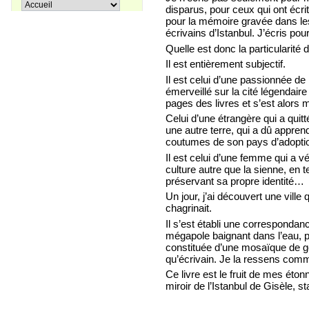
Pir Sultan Abdal
disparus, pour ceux qui ont écrit
16,00 €
pour la mémoire gravée dans les s
écrivains d’Istanbul. J’écris po
Quelle est donc la particularité 
Il est entièrement subjectif.
Il est celui d’une passionnée de 
Apprenons le turc ensemble, Tome
38,00 €
3
émerveillé sur la cité légendaire
pages des livres et s’est alors 
Celui d’une étrangère qui a quitt
une autre terre, qui a dû apprendr
27,00 €
Coffret La trilogie d'Istanbul
coutumes de son pays d’adopti
Il est celui d’une femme qui a v
culture autre que la sienne, en t
préservant sa propre identité…
Un jour, j’ai découvert une ville 
chagrinait.
Il s’est établi une correspondanc
mégapole baignant dans l’eau, pé
constituée d’une mosaïque de gens
qu’écrivain. Je la ressens comm
Ce livre est le fruit de mes ét
miroir de l’Istanbul de Gisèle, s