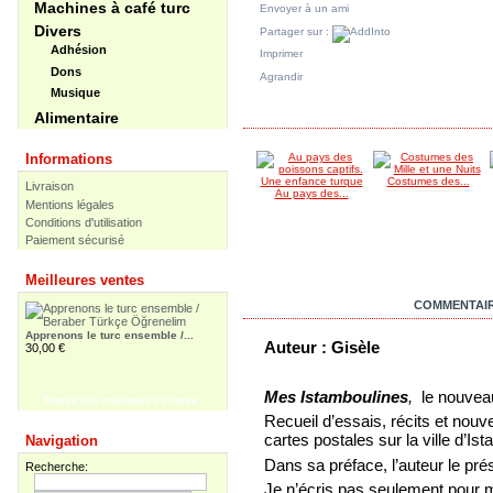
Machines à café turc
Envoyer à un ami
Divers
Partager sur :
Adhésion
Imprimer
Dons
Agrandir
Musique
DANS LA MÊME CATÉGORIE
Alimentaire
Informations
Costumes des...
Livraison
Au pays des...
Mentions légales
Conditions d'utilisation
Paiement sécurisé
Meilleures ventes
EN SAVOIR PLUS
COMMENTAIR
Apprenons le turc ensemble /...
Auteur : Gisèle
30,00 €
Mes Istamboulines
,
le nouveau
Toutes les meilleures ventes
Recueil d’essais, récits et nouve
Apprenons le turc ensemble -...
cartes postales sur la ville d’Ist
Navigation
55,00 €
Dans sa préface, l’auteur le prés
Recherche:
Je n’écris pas seulement pour me