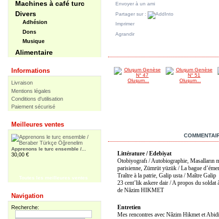
Machines à café turc
Envoyer à un ami
Divers
Partager sur :
Adhésion
Imprimer
Dons
Agrandir
Musique
DANS LA MÊME CATÉGORIE
Alimentaire
Informations
Oluşum...
Oluşum...
Livraison
Mentions légales
Conditions d'utilisation
Paiement sécurisé
Meilleures ventes
EN SAVOIR PLUS
COMMENTAIR
Apprenons le turc ensemble /...
Littérature / Edebiyat
30,00 €
Otobiyografı / Autobiographie, Masalların m
parisienne, Zümrüt yüzük / La bague d’émer
Traître à la patrie, Galip usta / Maître Galip
Toutes les meilleures ventes
23 cent’lik askere dair / A propos du soldat 
de Nâzim HIKMET
Apprenons le turc ensemble -...
Navigation
55,00 €
Entretien
Recherche:
Mes rencontres avec Nâzim Hikmet et Ab