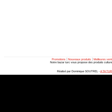
Promotions
Nouveaux produits
Meilleures ven
Notre bazar turc vous propose des produits culturels
Réalisé par Dominique SOUTREL -
A TA TU