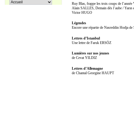
Pir Sultan Abdal
Ruy Blas, frappe les trois coups de l’année
16,00 €
Alain SALLES, Demain dès l’aube / Yarın e
Victor HUGO
Légendes
Encore une répartie de Nasreddin Hodja
Apprenons le turc ensemble, Tome
38,00 €
Lettres d’Istanbul
3
Une lettre de Faruk ERSÖZ
Lumières sur nos jeunes
27,00 €
de Cevat YILDIZ
Coffret La trilogie d'Istanbul
Lettres d’Allemagne
de Chantal Georgine HAUPT