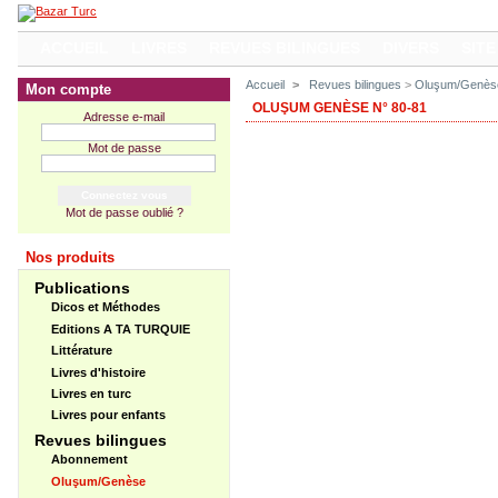
ACCUEIL
LIVRES
REVUES BILINGUES
DIVERS
SITE
Accueil
>
Revues bilingues
>
Oluşum/Genès
Mon compte
OLUŞUM GENÈSE N° 80-81
Adresse e-mail
Mot de passe
Mot de passe oublié ?
Nos produits
Publications
Dicos et Méthodes
Editions A TA TURQUIE
Littérature
Livres d'histoire
Livres en turc
Livres pour enfants
Revues bilingues
Abonnement
Oluşum/Genèse