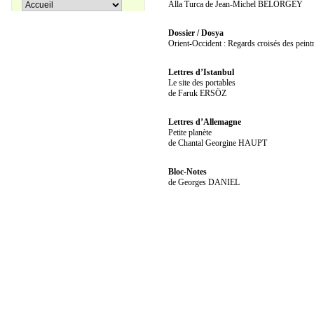
Pir Sultan Abdal
Alla Turca de Jean-Michel BELORGEY
16,00 €
Dossier / Dosya
Orient-Occident : Regards croisés des peint
Lettres d’Istanbul
Apprenons le turc ensemble, Tome
Le site des portables
38,00 €
3
de Faruk ERSÖZ
Lettres d’Allemagne
Petite planète
27,00 €
Coffret La trilogie d'Istanbul
de Chantal Georgine HAUPT
Bloc-Notes
de Georges DANIEL