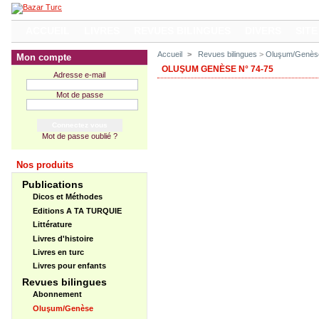
ACCUEIL
LIVRES
REVUES BILINGUES
DIVERS
SITE
Accueil
>
Revues bilingues
>
Oluşum/Genès
Mon compte
OLUŞUM GENÈSE N° 74-75
Adresse e-mail
Mot de passe
Mot de passe oublié ?
Nos produits
Publications
Dicos et Méthodes
Editions A TA TURQUIE
Littérature
Livres d'histoire
Livres en turc
Livres pour enfants
Revues bilingues
Abonnement
Oluşum/Genèse