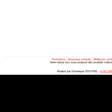
Promotions
Nouveaux produits
Meilleures ven
Notre bazar turc vous propose des produits culturels
Réalisé par Dominique SOUTREL -
A TA TU