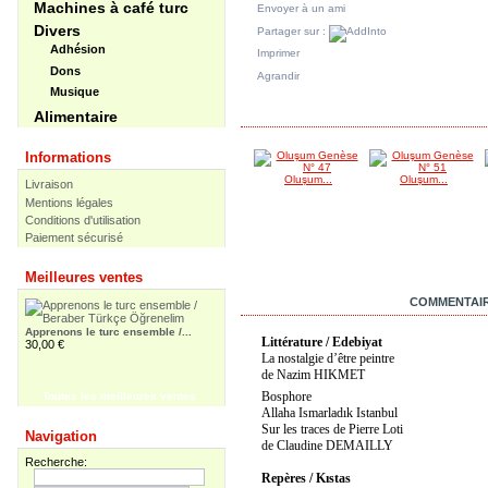
Machines à café turc
Envoyer à un ami
Divers
Partager sur :
Adhésion
Imprimer
Dons
Agrandir
Musique
DANS LA MÊME CATÉGORIE
Alimentaire
Informations
Oluşum...
Oluşum...
Livraison
Mentions légales
Conditions d'utilisation
Paiement sécurisé
Meilleures ventes
EN SAVOIR PLUS
COMMENTAIR
Apprenons le turc ensemble /...
Littérature / Edebiyat
30,00 €
La nostalgie d’être peintre
de Nazim HIKMET
Bosphore
Toutes les meilleures ventes
Allaha Ismarladık Istanbul
Apprenons le turc ensemble -...
Sur les traces de Pierre Loti
Navigation
55,00 €
de Claudine DEMAILLY
Recherche:
Repères / Kıstas