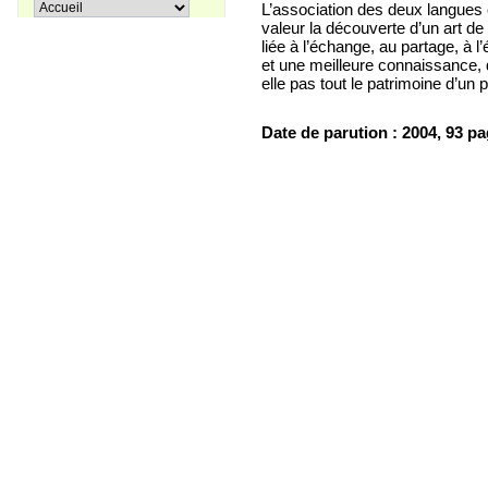
Pir Sultan Abdal
L’association des deux langues 
16,00 €
valeur la découverte d’un art de 
liée à l’échange, au partage, à l
et une meilleure connaissance, d
elle pas tout le patrimoine d’un 
Apprenons le turc ensemble, Tome
Date de parution : 2004, 93 p
38,00 €
3
27,00 €
Coffret La trilogie d'Istanbul