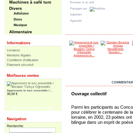
Machines à café turc
Envoyer à un ami
Divers
Partager sur :
Adhésion
Imprimer
Dons
Agrandir
Musique
DANS LA MÊME CATÉGORIE
Alimentaire
Informations
Livraison
Dünden...
Mentions légales
Apprenons le...
Conditions d'utilisation
Paiement sécurisé
Meilleures ventes
EN SAVOIR PLUS
COMMENTAIR
Apprenons le turc ensemble /...
Ouvrage collectif
30,00 €
Parmi les participants au Conco
Toutes les meilleures ventes
pour célébrer le centenaire de l
Apprenons le turc ensemble -...
lorraine, en 2002, 23 poètes ont 
Navigation
55,00 €
bilingue dans un esprit de poési
Recherche: