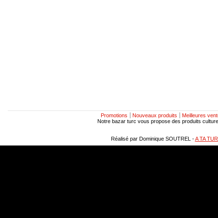
Promotions
Nouveaux produits
Meilleures ven
Notre bazar turc vous propose des produits culturels
Réalisé par Dominique SOUTREL -
A TA TU