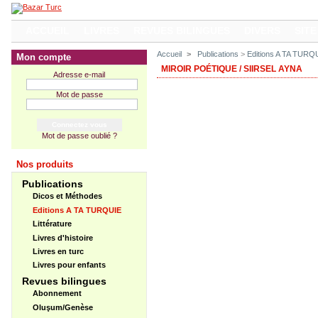
ACCUEIL
LIVRES
REVUES BILINGUES
DIVERS
SITE
Accueil
>
Publications
>
Editions A TA TURQ
Mon compte
MIROIR POÉTIQUE / SIIRSEL AYNA
Adresse e-mail
Mot de passe
Mot de passe oublié ?
Nos produits
Publications
Dicos et Méthodes
Editions A TA TURQUIE
Littérature
Livres d'histoire
Livres en turc
Livres pour enfants
Revues bilingues
Abonnement
Oluşum/Genèse